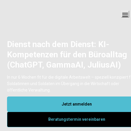
Dienst nach dem Dienst: KI-
Kompetenzen für den Büroalltag 
(ChatGPT, GammaAI, JuliusAI)
In nur 6 Wochen fit für die digitale Arbeitswelt – speziell konzipiert f
Soldatinnen und Soldaten im Übergang in die Wirtschaft oder 
öffentliche Verwaltung.
Jetzt anmelden
Beratungstermin vereinbaren